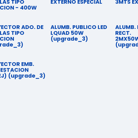
LLAS TIPO
EXTERNO ESPECIAL
3MTS E
CION - 400W
ECTOR ADO. DE
ALUMB. PUBLICO LED
ALUMB. 
LLAS TIPO
LQUAD 50W
RECT.
CION
(upgrade_3)
2MX50
rade_3)
(upgra
ECTOR EMB.
 ESTACION
EJ) (upgrade_3)