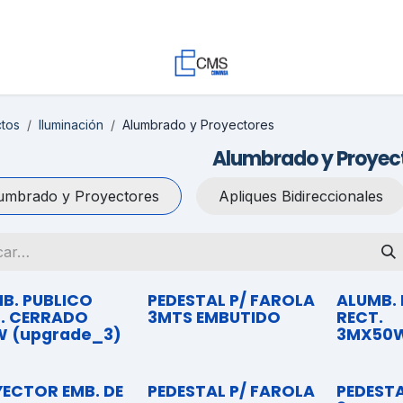
Contacto
Trabaja con Nosotros
Proyectos
Descargas
tos
Iluminación
Alumbrado y Proyectores
Alumbrado y Proyec
umbrado y Proyectores
Apliques Bidireccionales
B. PUBLICO
PEDESTAL P/ FAROLA
ALUMB. 
. CERRADO
3MTS EMBUTIDO
RECT.
 (upgrade_3)
3MX50
ECTOR EMB. DE
PEDESTAL P/ FAROLA
PEDESTA