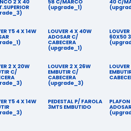
NCO 2 X 40
58 C/MARCO
40 C/M
.SUPERIOR
(upgrade_1)
(upgra
rade_3)
ER T5 4 X 14W
LOUVER 4 X 40W
LOUVER
SAR
ADOSAR C/
60X50 
rade_1)
CABECERA
(upgra
(upgrade_1)
ER 2 X 20W
LOUVER 2 X 26W
LOUVER 
TIR C/
EMBUTIR C/
EMBUTIR
ECERA
CABECERA
CABECE
rade_3)
(upgrade_3)
ER T5 4 X 14W
PEDESTAL P/ FAROLA
PLAFON
TIR
3MTS EMBUTIDO
ADOSAR
rade_3)
(upgra