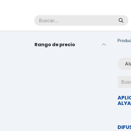
Ir al contenido
Inicio
Sobre Nosotros
Productos
Distribuidores
Produc
Rango de precio
Al
APLI
ALYA
DIFU