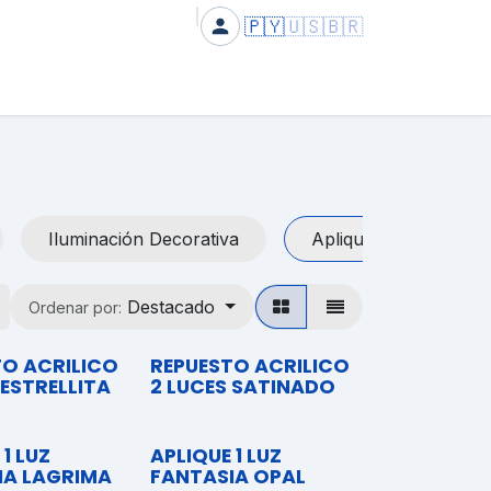
🇵🇾
🇺🇸
🇧🇷
Iluminación Decorativa
Apliques LT
P
Destacado
Ordenar por:
TO ACRILICO
REPUESTO ACRILICO
 ESTRELLITA
2 LUCES SATINADO
 1 LUZ
APLIQUE 1 LUZ
IA LAGRIMA
FANTASIA OPAL