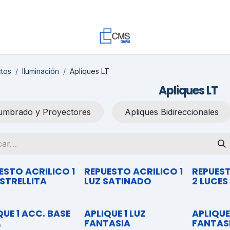
Contacto
Trabaja con Nosotros
Proyectos
Descargas
tos
Iluminación
Apliques LT
Apliques LT
umbrado y Proyectores
Apliques Bidireccionales
ESTO ACRILICO 1
REPUESTO ACRILICO 1
REPUES
ESTRELLITA
LUZ SATINADO
2 LUCES
QUE 1 ACC. BASE
APLIQUE 1 LUZ
APLIQUE
A
FANTASIA
FANTAS