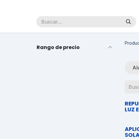
Ir al contenido
Inicio
Sobre Nosotros
Productos
Distribuidores
Produc
Rango de precio
Al
REPU
LUZ 
APLI
SOL