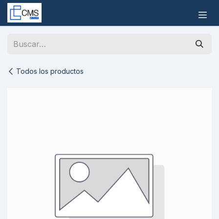
Ir al contenido
Todos los productos