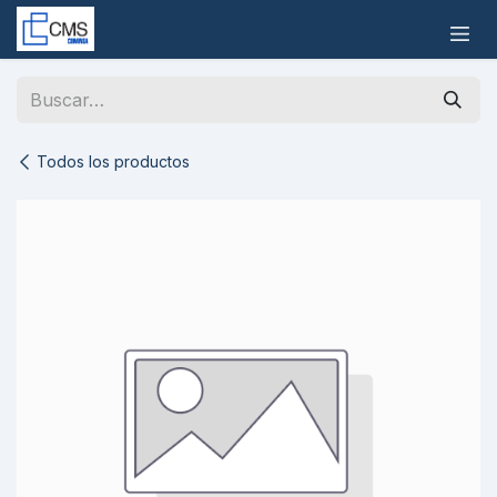
Ir al contenido
Todos los productos