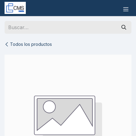
Ir al contenido
Todos los productos