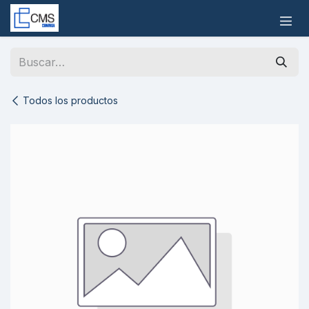
Ir al contenido
Todos los productos