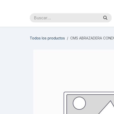
Ir al contenido
Inicio
Sobre Nosotros
Productos
Distribuidores
Todos los productos
CMS ABRAZADERA CONDUI