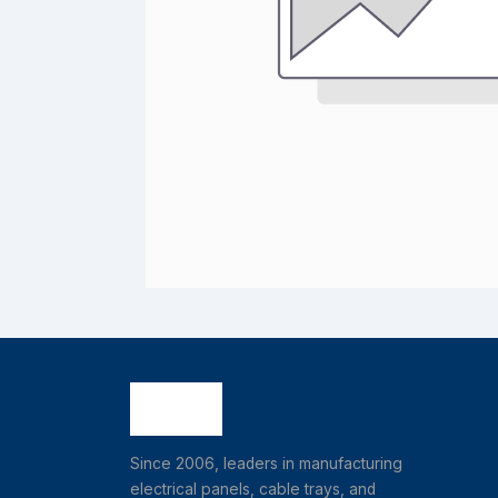
Since 2006, leaders in manufacturing
electrical panels, cable trays, and