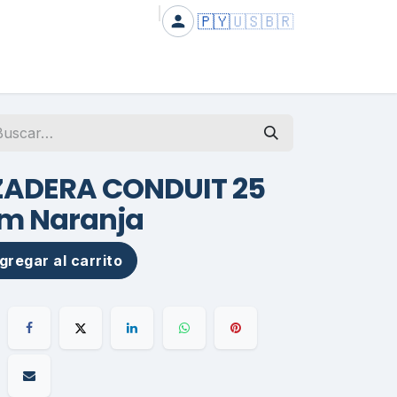
🇵🇾
🇺🇸
🇧🇷
ADERA CONDUIT 25
m Naranja
regar al carrito