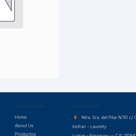
NAVIGATION
CONTACTO
Home
Ntra. Sra. del Pilar N.110 c/ 
About Us
Insfran - Laurelty
Productos
Luque – Paraguay — C.P. 11094