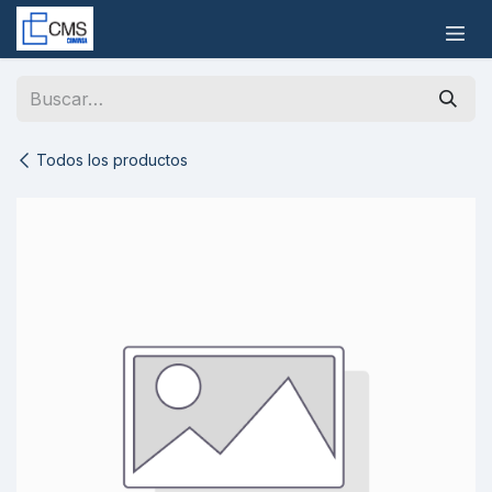
Ir al contenido
Todos los productos