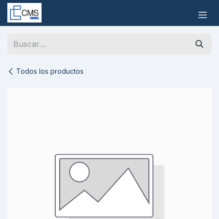
Ir al contenido
Todos los productos