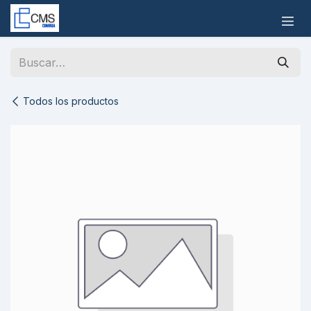
Ir al contenido
Todos los productos