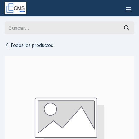
Ir al contenido
Todos los productos