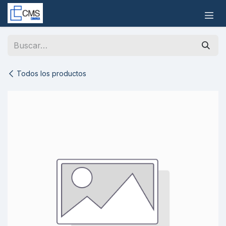
Ir al contenido
Todos los productos