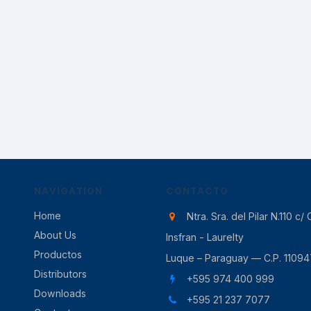
NAVIGATION
CONTACTO
Home
Ntra. Sra. del Pilar N.110 c/ 
About Us
Insfran - Laurelty
Productos
Luque – Paraguay — C.P. 11094
Distributors
+595 974 400 999
Downloads
+595 21 237 7077