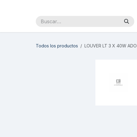
Ir al contenido
Inicio
Sobre Nosotros
Productos
Distribuidores
Todos los productos
LOUVER LT 3 X 40W AD