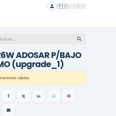
🇵🇾
🇺🇸
🇧🇷
 26W ADOSAR P/BAJO
O (upgrade_1)
naciones válidas.