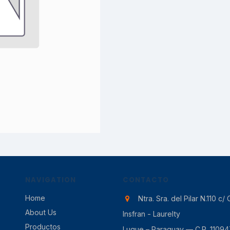
NAVIGATION
CONTACTO
Home
Ntra. Sra. del Pilar N.110 c/ 
About Us
Insfran - Laurelty
Productos
Luque – Paraguay — C.P. 11094