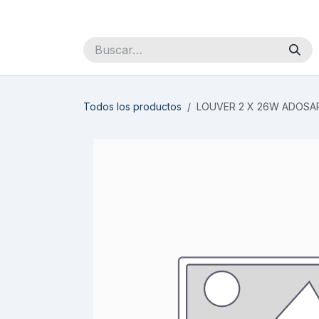
Ir al contenido
Inicio
Sobre Nosotros
Productos
Distribuidores
Todos los productos
LOUVER 2 X 26W ADOSAR