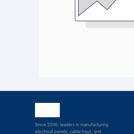
Since 2006, leaders in manufacturing
electrical panels, cable trays, and