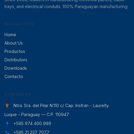
trays, and electrical conduits. 100% Paraguayan manufacturing.
NAVIGATION
Home
About Us
Productos
Distributors
Downloads
Contacto
CONTACTO
Ntra. Sra. del Pilar N.110 c/ Cap. Insfran - Laurelty
Luque – Paraguay — C.P. 110947
+595 974 400 999
+595 21 237 7077