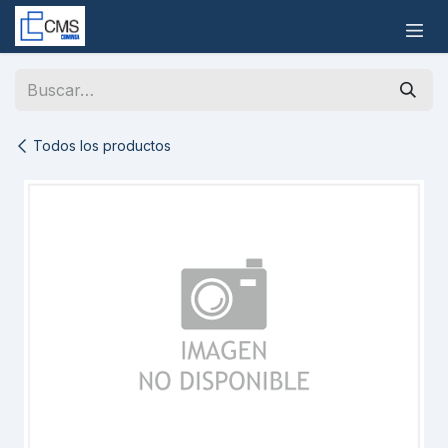
Ir al contenido
Todos los productos