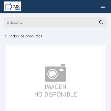
Ir al contenido
Todos los productos