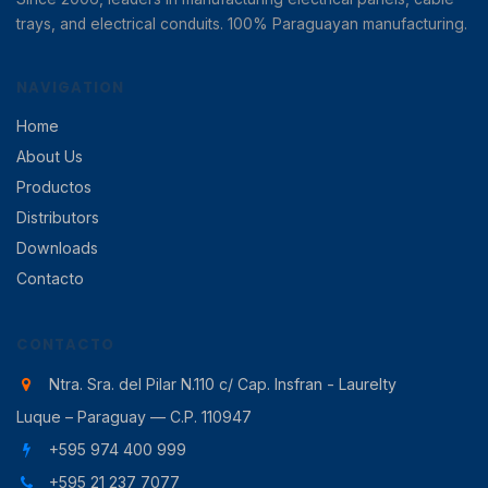
trays, and electrical conduits. 100% Paraguayan manufacturing.
NAVIGATION
Home
About Us
Productos
Distributors
Downloads
Contacto
CONTACTO
Ntra. Sra. del Pilar N.110 c/ Cap. Insfran - Laurelty
Luque – Paraguay — C.P. 110947
+595 974 400 999
+595 21 237 7077