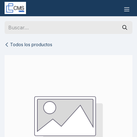
Ir al contenido
Todos los productos