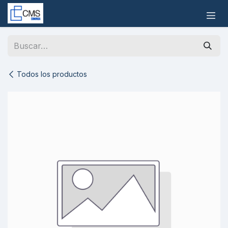
Ir al contenido
Todos los productos