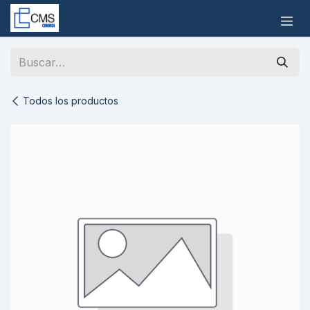
Ir al contenido
Todos los productos