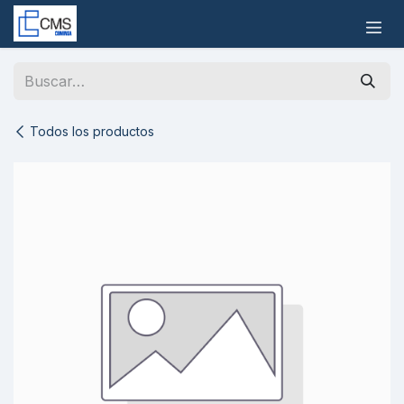
Ir al contenido
Todos los productos