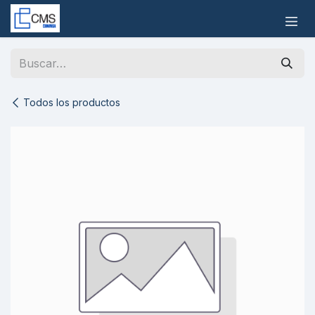
Ir al contenido
Todos los productos