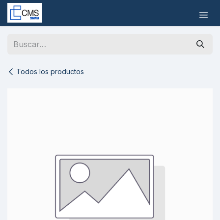
Ir al contenido
Todos los productos