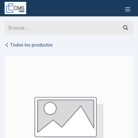
Ir al contenido
Todos los productos