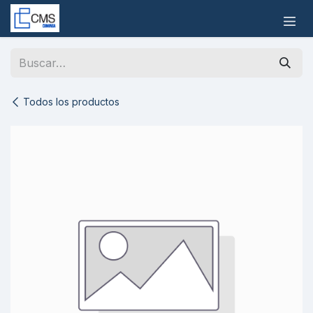
Ir al contenido
Todos los productos