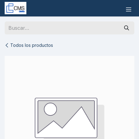
Ir al contenido
Todos los productos