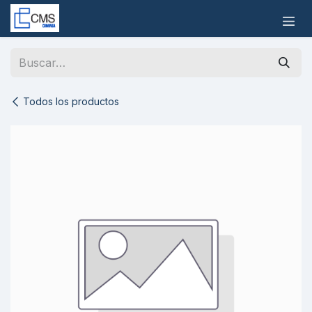
Ir al contenido
Todos los productos