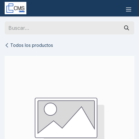
Ir al contenido
Todos los productos