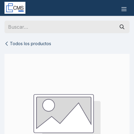
Ir al contenido
Todos los productos