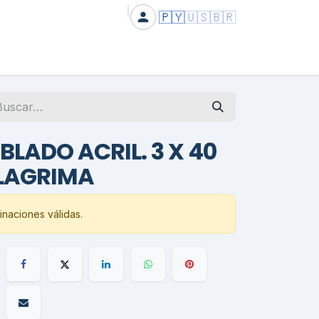
🇵🇾
🇺🇸
🇧🇷
BLADO ACRIL. 3 X 40
LAGRIMA
naciones válidas.