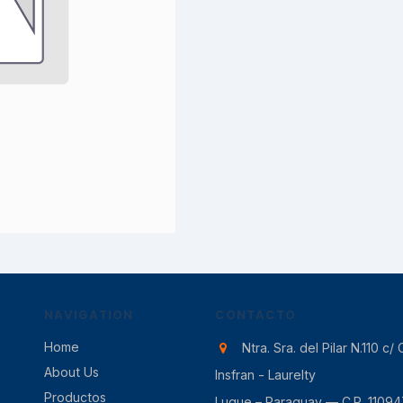
NAVIGATION
CONTACTO
Home
Ntra. Sra. del Pilar N.110 c/ 
About Us
Insfran - Laurelty
Productos
Luque – Paraguay — C.P. 11094