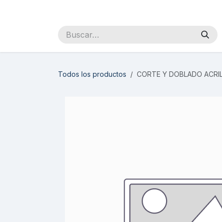
Ir al contenido
Inicio
Sobre Nosotros
Productos
Distribuidores
Todos los productos
CORTE Y DOBLADO ACRIL.