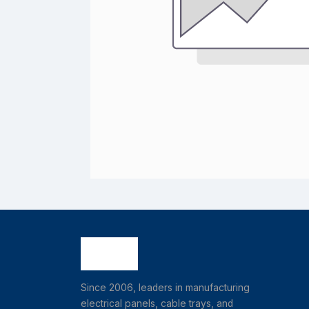
Since 2006, leaders in manufacturing
electrical panels, cable trays, and