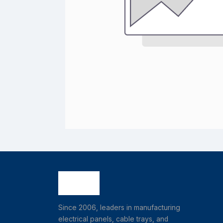
Since 2006, leaders in manufacturing
electrical panels, cable trays, and