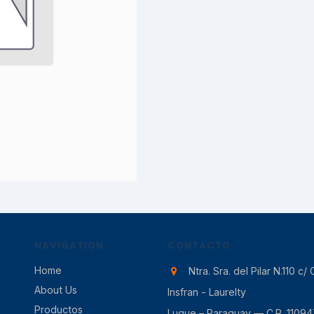
NAVIGATION
CONTACTO
Home
Ntra. Sra. del Pilar N.110 c/ 
About Us
Insfran - Laurelty
Productos
Luque – Paraguay — C.P. 11094