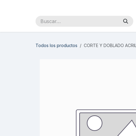
Ir al contenido
Inicio
Sobre Nosotros
Productos
Distribuidores
Todos los productos
CORTE Y DOBLADO ACRIL