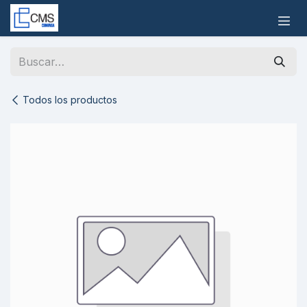
Ir al contenido
Todos los productos