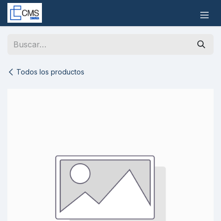
Ir al contenido
Todos los productos