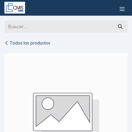
Ir al contenido
Todos los productos