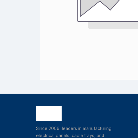
Since 2006, leaders in manufacturing
electrical panels, cable trays, and