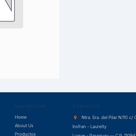
NAVIGATION
CONTACTO
Home
Ntra. Sra. del Pilar N.110 c/ 
About Us
Insfran - Laurelty
Productos
Luque – Paraguay — C.P. 11094