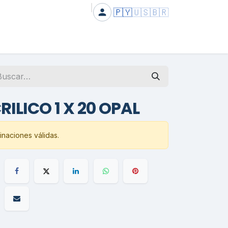
🇵🇾
🇺🇸
🇧🇷
ILICO 1 X 20 OPAL
naciones válidas.