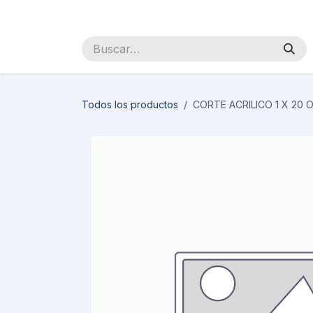
Ir al contenido
Inicio
Sobre Nosotros
Productos
Distribuidores
Todos los productos
CORTE ACRILICO 1 X 20 