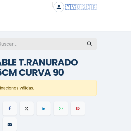
🇵🇾
🇺🇸
🇧🇷
BLE T.RANURADO
5CM CURVA 90
naciones válidas.