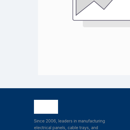
Since 2006, leaders in manufacturing
electrical panels, cable trays, and