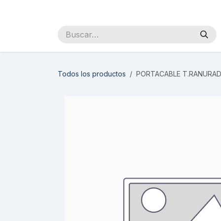
Ir al contenido
Inicio
Sobre Nosotros
Productos
Distribuidores
Todos los productos
PORTACABLE T.RANURA