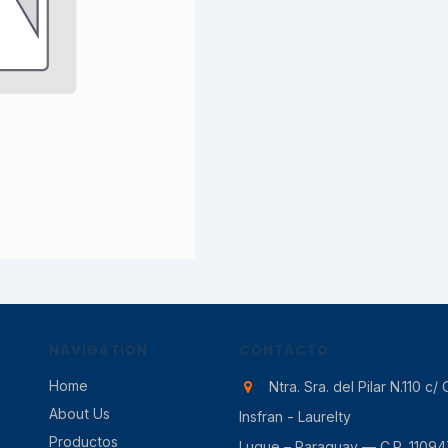
NAVIGATION
CONTACTO
Home
Ntra. Sra. del Pilar N.110 c/ 
About Us
Insfran - Laurelty
Productos
Luque – Paraguay — C.P. 11094