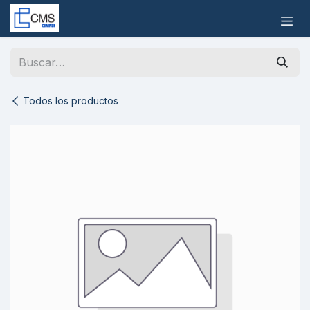
Ir al contenido
Todos los productos