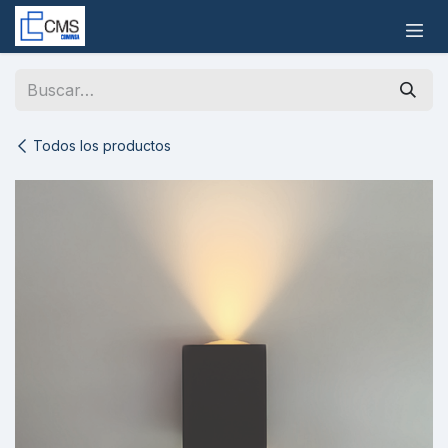
Ir al contenido
Todos los productos