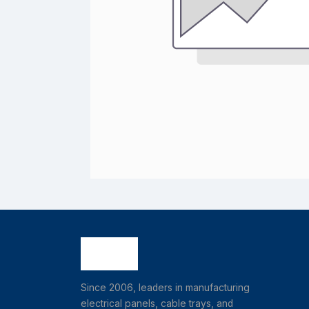
Since 2006, leaders in manufacturing
electrical panels, cable trays, and