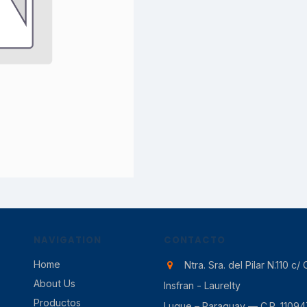
NAVIGATION
CONTACTO
Home
Ntra. Sra. del Pilar N.110 c/ 
About Us
Insfran - Laurelty
Productos
Luque – Paraguay — C.P. 11094