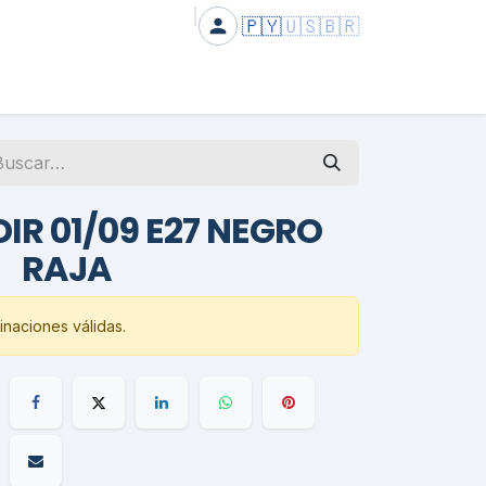
🇵🇾
🇺🇸
🇧🇷
DIR 01/09 E27 NEGRO
RAJA
naciones válidas.