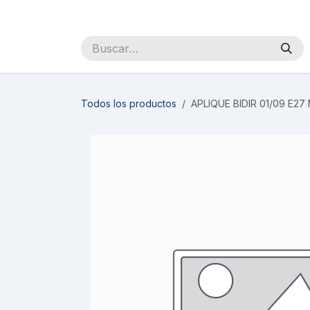
Ir al contenido
Inicio
Sobre Nosotros
Productos
Distribuidores
Todos los productos
APLIQUE BIDIR 01/09 E2