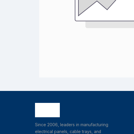
Since 2006, leaders in manufacturing
electrical panels, cable trays, and