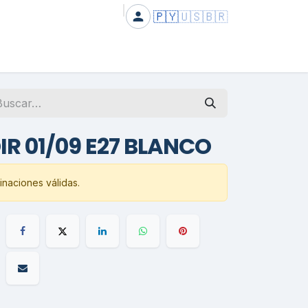
🇵🇾
🇺🇸
🇧🇷
IR 01/09 E27 BLANCO
naciones válidas.