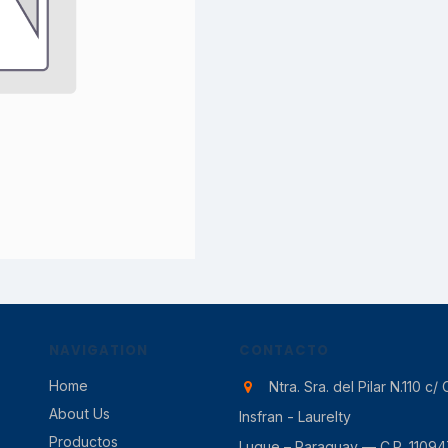
NAVIGATION
CONTACTO
Home
Ntra. Sra. del Pilar N.110 c/ 
About Us
Insfran - Laurelty
Productos
Luque – Paraguay — C.P. 11094