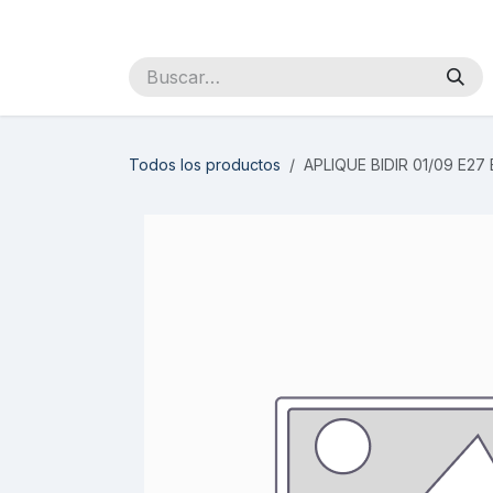
Ir al contenido
Inicio
Sobre Nosotros
Productos
Distribuidores
Todos los productos
APLIQUE BIDIR 01/09 E2