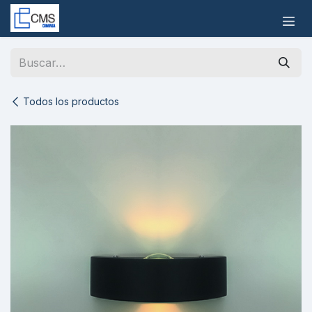
Ir al contenido
Todos los productos