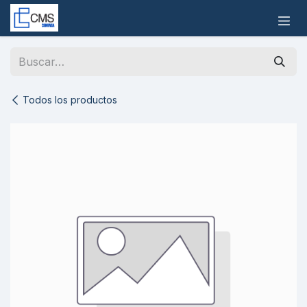
Ir al contenido
Todos los productos