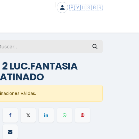
🇵🇾
🇺🇸
🇧🇷
 2 LUC.FANTASIA
SATINADO
naciones válidas.