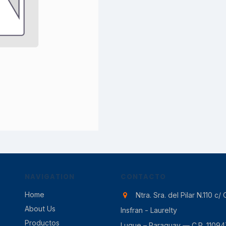
NAVIGATION
CONTACTO
Home
Ntra. Sra. del Pilar N.110 c/ 
About Us
Insfran - Laurelty
Productos
Luque – Paraguay — C.P. 11094