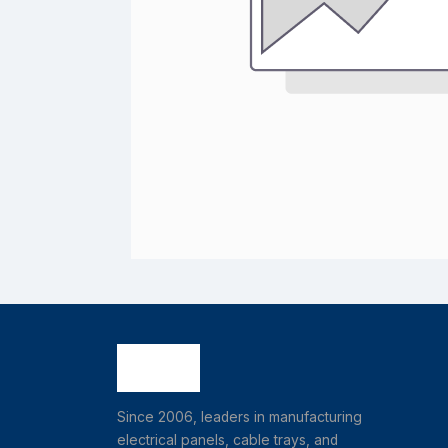
Since 2006, leaders in manufacturing
electrical panels, cable trays, and