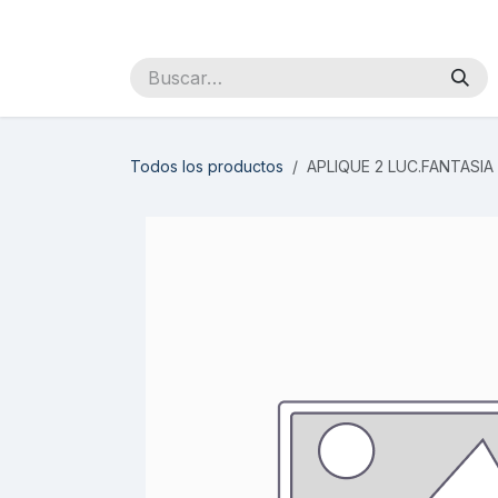
Ir al contenido
Inicio
Sobre Nosotros
Productos
Distribuidores
Todos los productos
APLIQUE 2 LUC.FANTASIA