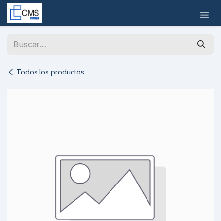
Ir al contenido
Todos los productos