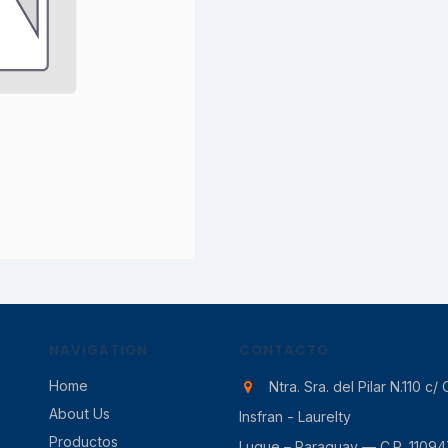
NAVIGATION
CONTACTO
Home
Ntra. Sra. del Pilar N.110 c/ 
About Us
Insfran - Laurelty
Productos
Luque – Paraguay — C.P. 11094