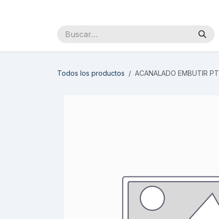
Ir al contenido
Inicio
Sobre Nosotros
Productos
Distribuidores
Todos los productos
ACANALADO EMBUTIR PT 