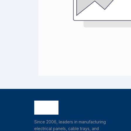
Since 2006, leaders in manufacturing
electrical panels, cable trays, and