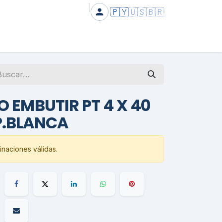
🇵🇾
🇺🇸
🇧🇷
EMBUTIR PT 4 X 40
P.BLANCA
naciones válidas.