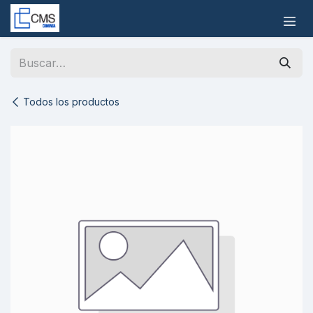
Ir al contenido
Todos los productos