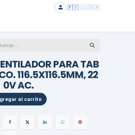
🇵🇾
🇺🇸
🇧🇷
VENTILADOR PARA TAB
CO. 116.5X116.5MM, 22
0V AC.
regar al carrito