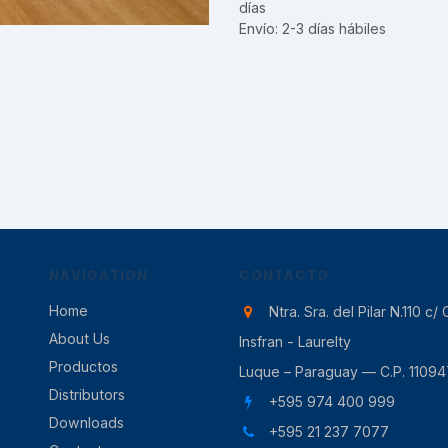
días
Envío: 2-3 días hábiles
NAVIGATION
CONTACTO
Home
Ntra. Sra. del Pilar N.110 c/ 
About Us
Insfran - Laurelty
Productos
Luque – Paraguay — C.P. 11094
Distributors
+595 974 400 999
Downloads
+595 21 237 7077