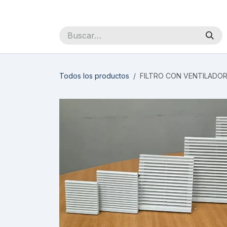
Ir al contenido
Inicio
Sobre Nosotros
Productos
Distribuidores
Todos los productos
FILTRO CON VENTILADOR 