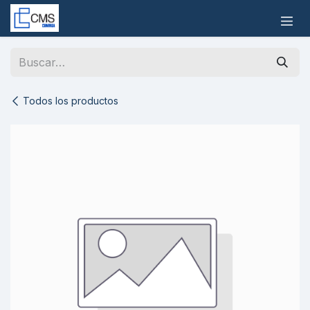
Ir al contenido
Todos los productos