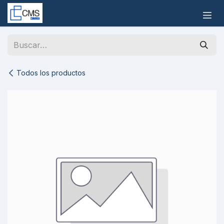
Ir al contenido
Todos los productos