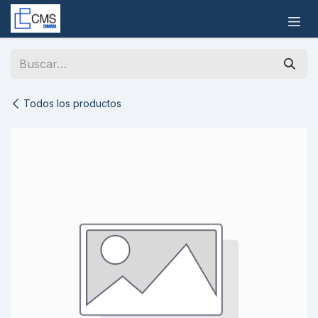
Ir al contenido
Todos los productos